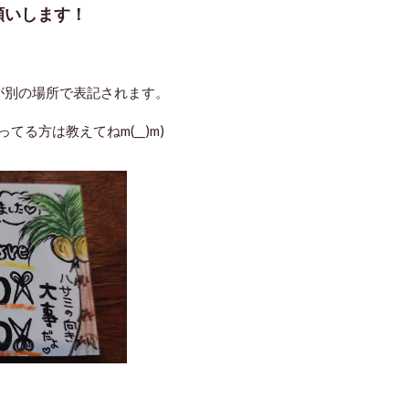
願いします！
置が別の場所で表記されます。
る方は教えてねm(__)m)