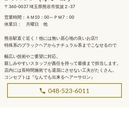
〒360-0037 埼玉県熊谷市筑波２-37
営業時間：ＡＭ10：00～ＰＭ7：00
休業日： 月曜日 他
熊谷駅直ぐ近く！他には無い
居心地の良いお店!!
特殊系のブラックヘア
から
ナチュラル系
までこなせるので
幅広い技術やご要望に対応。
親しみやすいスタッフ
が
責任を持って最後まで担当
します。
店内には長時間施術でも退屈にさせない工夫がたくさん。
コンセプトは
『なんでも出来るヘアーサロン』
048-523-6011