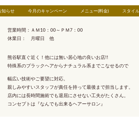
お知らせ
今月のキャンペーン
メニュー(料金)
スタイ
営業時間：ＡＭ10：00～ＰＭ7：00
休業日： 月曜日 他
熊谷駅直ぐ近く！他には無い
居心地の良いお店!!
特殊系のブラックヘア
から
ナチュラル系
までこなせるので
幅広い技術やご要望に対応。
親しみやすいスタッフ
が
責任を持って最後まで担当
します。
店内には長時間施術でも退屈にさせない工夫がたくさん。
コンセプトは
『なんでも出来るヘアーサロン』