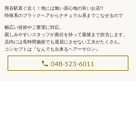
熊谷駅直ぐ近く！他には無い
居心地の良いお店!!
特殊系のブラックヘア
から
ナチュラル系
までこなせるので
幅広い技術やご要望に対応。
親しみやすいスタッフ
が
責任を持って最後まで担当
します。
店内には長時間施術でも退屈にさせない工夫がたくさん。
コンセプトは
『なんでも出来るヘアーサロン』
048-523-6011