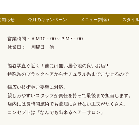
お知らせ
今月のキャンペーン
メニュー(料金)
スタイ
営業時間：ＡＭ10：00～ＰＭ7：00
休業日： 月曜日 他
熊谷駅直ぐ近く！他には無い
居心地の良いお店!!
特殊系のブラックヘア
から
ナチュラル系
までこなせるので
幅広い技術やご要望に対応。
親しみやすいスタッフ
が
責任を持って最後まで担当
します。
店内には長時間施術でも退屈にさせない工夫がたくさん。
コンセプトは
『なんでも出来るヘアーサロン』