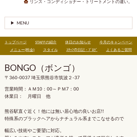
リンス・コンディショナー・トリートメントの違い。
MENU
トップページ
STAFFの紹介
休日のお知らせ
今月のキャンペーン
メニュー(料金)
スタイル
ｽﾀｯﾌの日記・ﾌﾞﾛｸﾞ
よくあるご質問
BONGO（ボンゴ）
〒360-0037 埼玉県熊谷市筑波２-37
営業時間：ＡＭ10：00～ＰＭ7：00
休業日： 月曜日 他
熊谷駅直ぐ近く！他には無い
居心地の良いお店!!
特殊系のブラックヘア
から
ナチュラル系
までこなせるので
幅広い技術やご要望に対応。