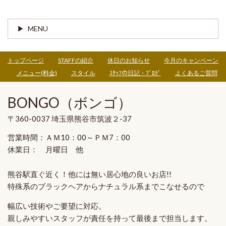
MENU
トップページ
STAFFの紹介
休日のお知らせ
今月のキャンペーン
メニュー(料金)
スタイル
ｽﾀｯﾌの日記・ﾌﾞﾛｸﾞ
よくあるご質問
BONGO（ボンゴ）
〒360-0037 埼玉県熊谷市筑波２-37
営業時間：ＡＭ10：00～ＰＭ7：00
休業日： 月曜日 他
熊谷駅直ぐ近く！他には無い
居心地の良いお店!!
特殊系のブラックヘア
から
ナチュラル系
までこなせるので
幅広い技術やご要望に対応。
親しみやすいスタッフ
が
責任を持って最後まで担当
します。