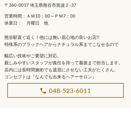
〒360-0037 埼玉県熊谷市筑波２-37
営業時間：ＡＭ10：00～ＰＭ7：00
休業日： 月曜日 他
熊谷駅直ぐ近く！他には無い
居心地の良いお店!!
特殊系のブラックヘア
から
ナチュラル系
までこなせるので
幅広い技術やご要望に対応。
親しみやすいスタッフ
が
責任を持って最後まで担当
します。
店内には長時間施術でも退屈にさせない工夫がたくさん。
コンセプトは
『なんでも出来るヘアーサロン』
048-523-6011