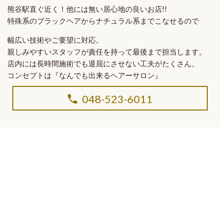
熊谷駅直ぐ近く！他には無い
居心地の良いお店!!
特殊系のブラックヘア
から
ナチュラル系
までこなせるので
幅広い技術やご要望に対応。
親しみやすいスタッフ
が
責任を持って最後まで担当
します。
店内には長時間施術でも退屈にさせない工夫がたくさん。
コンセプトは
『なんでも出来るヘアーサロン』
048-523-6011