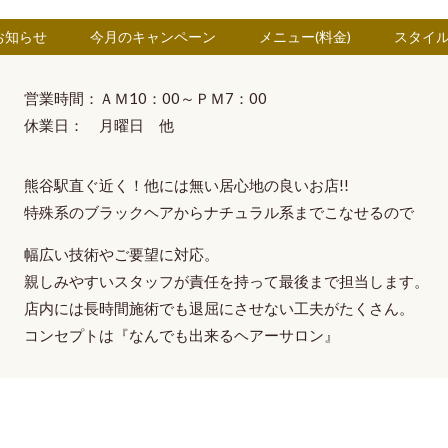
お知らせ
今月のキャンペーン
メニュー(料金)
スタイ
営業時間：ＡＭ10：00～ＰＭ7：00
休業日： 月曜日 他
熊谷駅直ぐ近く！他には無い
居心地の良いお店!!
特殊系のブラックヘア
から
ナチュラル系
までこなせるので
幅広い技術やご要望に対応。
親しみやすいスタッフ
が
責任を持って最後まで担当
します。
店内には長時間施術でも退屈にさせない工夫がたくさん。
コンセプトは
『なんでも出来るヘアーサロン』